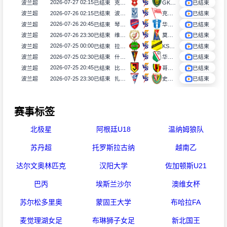
2026-07-27 02:15
波兰超
已结束
克拉科夫
GKS卡托威斯
已结束
2026-07-26 02:15
波兰超
已结束
波兹南莱赫
克拉科维亚
已结束
2026-07-26 20:45
波兰超
已结束
琴斯托霍瓦
华沙普洛克
已结束
2026-07-26 23:30
波兰超
已结束
维德祖罗兹
莫托路宾
已结束
2026-07-25 00:00
波兰超
已结束
拉多麦科
KS莫摩斯
已结束
2026-07-25 02:30
波兰超
已结束
什切青
华沙莱吉亚
已结束
2026-07-25 20:45
波兰超
已结束
比亚韦斯托克雅盖隆
哥罗纳
已结束
2026-07-25 23:30
波兰超
已结束
扎布热矿工
史拉斯科
已结束
赛事标签
北极星
阿根廷U18
温纳姆狼队
苏丹超
托罗斯拉古纳
越南乙
达尔文奥林匹克
汉阳大学
佐加顿斯U21
巴丙
埃斯兰沙尔
澳维女杯
苏尔松多里奥
蒙固王大学
布哈拉FA
麦觉理湖女足
布琳狮子女足
新北国王