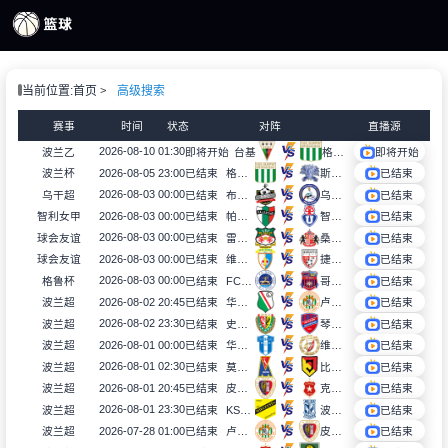
页
当前位置:
首页
高级搜索
S直播
S录像
赛事
时间
状态
对阵
直播源
S新闻
2026-08-10 01:30
波兰乙
即将开始
台基
格鲁达兹
即将开始
2026-08-05 23:00
波兰杯
已结束
格鲁达兹
斯威特什切青
已结束
2026-08-03 00:00
乌干超
已结束
布戈洛比
乌干达警察俱乐部
已结束
2026-08-03 00:00
智利女甲
已结束
帕莱斯蒂诺女足
智利大学女足
已结束
2026-08-03 00:00
球会友谊
已结束
雷克瑟姆
桑德兰
已结束
2026-08-03 00:00
球会友谊
已结束
维泰兹
捷堤斯特沃
已结束
2026-08-03 00:00
格鲁杯
已结束
FC哥里
哥里迪拉
已结束
2026-08-02 20:45
波兰超
已结束
华沙莱吉亚
卢宾扎格勒比
已结束
2026-08-02 23:30
波兰超
已结束
史拉斯科
琴斯托霍瓦
已结束
2026-08-01 00:00
波兰超
已结束
华沙普洛克
维德祖罗兹
已结束
2026-08-01 02:30
波兰超
已结束
莫托路宾
比亚韦斯托克雅盖隆
已结束
2026-08-01 20:45
波兰超
已结束
皮亚斯特
克拉科夫
已结束
2026-08-01 23:30
波兰超
已结束
KS莫摩斯
波兹南莱赫
已结束
2026-07-28 01:00
波兰超
已结束
卢宾扎格勒比
皮亚斯特
已结束