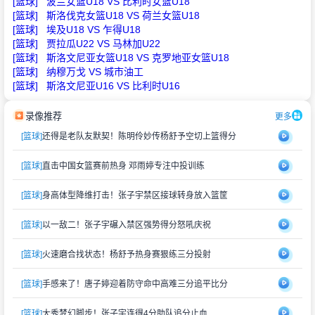
[篮球] 波兰女篮U18 VS 比利时女篮U18
[篮球] 斯洛伐克女篮U18 VS 荷兰女篮U18
[篮球] 埃及U18 VS 乍得U18
[篮球] 贾拉瓜U22 VS 马林加U22
[篮球] 斯洛文尼亚女篮U18 VS 克罗地亚女篮U18
[篮球] 纳穆万戈 VS 城市油工
[篮球] 斯洛文尼亚U16 VS 比利时U16
录像推荐
更多
[篮球]
还得是老队友默契！陈明伶妙传杨舒予空切上篮得分
[篮球]
直击中国女篮赛前热身 邓雨婷专注中投训练
[篮球]
身高体型降维打击！张子宇禁区接球转身放入篮筐
[篮球]
以一敌二！张子宇碾入禁区强势得分怒吼庆祝
[篮球]
火速磨合找状态！杨舒予热身赛狠练三分投射
[篮球]
手感来了！唐子婷迎着防守命中高难三分追平比分
[篮球]
大秀梦幻脚步！张子宇连得4分助队追分止血