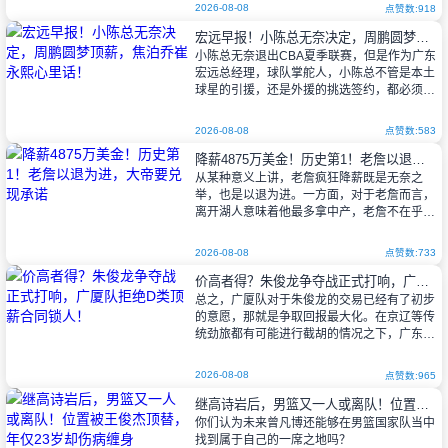
塞德的事情，上海男篮这个冠军来的并不光
2026-08-08
点赞数:918
彩，甚至给上海男篮冠上了“药冠”的称谓。不
管怎么说，央视的这期节目，已经说明了篮协
宏远早报！小陈总无奈决定，周鹏圆梦顶薪，焦泊乔崔永熙心里话！
和CBA公司的态度，那就是上海男篮的这个冠
小陈总无奈退出CBA夏季联赛，但是作为广东
军是荣耀。接下来，CBA公司很快就会公布怀
宏远总经理，球队掌舵人，小陈总不管是本土
特塞德违规事情的处罚结果了。
球星的引援，还是外援的挑选签约，都必须加
快速度了，这个夏天广东宏远落后CBA其他球
队太多了。小陈总给周鹏送出了600万E类老
2026-08-08
点赞数:583
将合同，周鹏如愿拿到了顶薪。焦泊乔和崔永
熙的心里话非常提气，接下来希望他们在世预
降薪4875万美金！历史第1！老詹以退为进，大帝要兑现承诺
赛打出好的表现，继续为国争光。
从某种意义上讲，老詹疯狂降薪既是无奈之
举，也是以退为进。一方面，对于老詹而言，
离开湖人意味着他最多拿中产，老詹不在乎中
产和底薪的差额；另一方面，老詹接受底薪可
以确保新东家阵容更加完整均衡，底薪老詹绝
2026-08-08
点赞数:733
对拉满性价比。总而言之，76人或许就是老
詹冲击生涯第5冠的最佳选择，唯一的变数在
价高者得？朱俊龙争夺战正式打响，广厦队拒绝D类顶薪合同锁人！
于大帝的健康！过去3个赛季，大帝因伤仅打
总之，广厦队对于朱俊龙的交易已经有了初步
了96场比赛，出勤率仅有39%。大帝曾在招
的意愿，那就是争取回报最大化。在京辽等传
募老詹时保证：我很健康！按照76人主帅纳
统劲旅都有可能进行截胡的情况之下，广东队
斯和76人总裁甘西的说法，大帝说到做到瘦
必须下重本多换一才有机会实现补强的目标。
身成功，训练也十分积极，他现在的身体和竞
2026-08-08
点赞数:965
技状态很棒，过去几个夏天头一回
继高诗岩后，男篮又一人或离队！位置被王俊杰顶替，年仅23岁却伤病缠身
你们认为未来曾凡博还能够在男篮国家队当中
找到属于自己的一席之地吗？