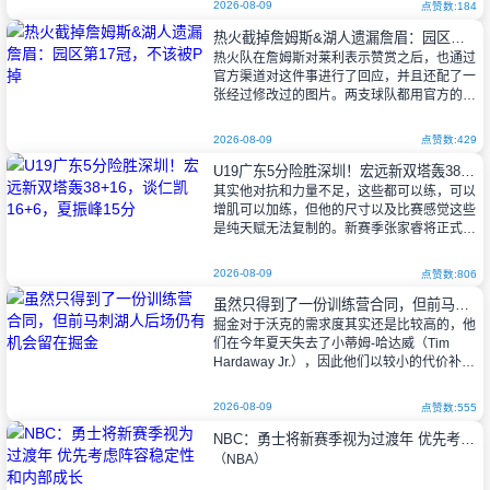
2026-08-09
点赞数:184
热火截掉詹姆斯&湖人遗漏詹眉：园区第17冠，不该被P掉
热火队在詹姆斯对莱利表示赞赏之后，也通过
官方渠道对这件事进行了回应，并且还配了一
张经过修改过的图片。两支球队都用官方的方
式去重新叙述自己的故事，但是竞技体育中的
荣誉是不能用P图来掩盖的，在园区第17冠奖
2026-08-09
点赞数:429
杯上所刻的名字依然是詹姆斯以及浓眉的名
字。
U19广东5分险胜深圳！宏远新双塔轰38+16，谈仁凯16+6，夏振峰15分
其实他对抗和力量不足，这些都可以练，可以
增肌可以加练，但他的尺寸以及比赛感觉这些
是纯天赋无法复制的。新赛季张家睿将正式升
入一队，广东放走王少杰，暂时不迎回徐昕，
可能也是希望能培养这位难得的足尺寸中锋！
2026-08-09
点赞数:806
而事实上张家睿也是徐昕之后，广东最近两年
唯一的真正五号位了，非常期待他在CBA与王
虽然只得到了一份训练营合同，但前马刺湖人后场仍有机会留在掘金
洪泽组成的双塔组合！
掘金对于沃克的需求度其实还是比较高的，他
们在今年夏天失去了小蒂姆-哈达威（Tim
Hardaway Jr.），因此他们以较小的代价补充
一名具备得分能力和持球进攻能力的后场球
员，而沃克的特点是比较符合他们的需求的。
2026-08-09
点赞数:555
沃克上赛季在以色列联赛的表现也是值得肯定
的，也是展现出了自己不俗的得分能力的。因
NBC：勇士将新赛季视为过渡年 优先考虑阵容稳定性和内部成长
此，至少从目前的情况来看，沃克留队的可能
（NBA）
性还是比较高的。