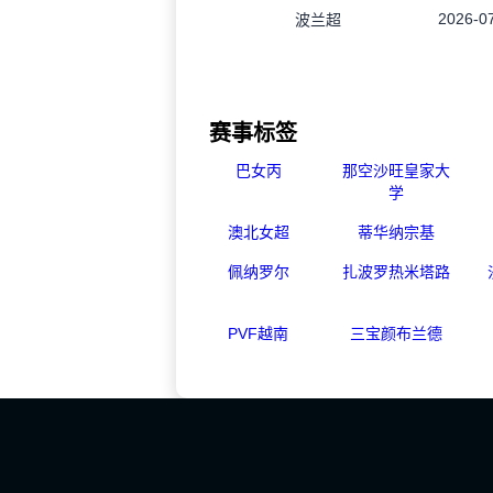
2026-07
波兰超
赛事标签
巴女丙
那空沙旺皇家大
学
澳北女超
蒂华纳宗基
佩纳罗尔
扎波罗热米塔路
PVF越南
三宝颜布兰德