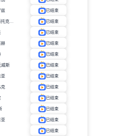
罗兹
已结束
比亚韦斯托克雅盖隆
已结束
夫
已结束
莱赫
已结束
特
已结束
托威斯
已结束
维亚
已结束
洛克
已结束
宾
已结束
斯
已结束
吉亚
已结束
已结束