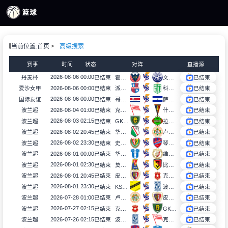
页
当前位置:
首页
高级搜索
S直播
S录像
赛事
时间
状态
对阵
直播源
S新闻
2026-08-06 00:00
丹麦杯
已结束
霍布罗
文德斯尔
已结束
2026-08-06 00:00
爱沙女甲
已结束
派德女足
科罗拉女足
已结束
2026-08-06 00:00
国际友谊
已结束
哥斯达黎加U17
萨尔瓦多U17
已结束
2026-08-04 01:00
波兰超
已结束
克拉科维亚
什切青
已结束
2026-08-03 02:15
波兰超
已结束
GKS卡托威斯
拉多麦科
已结束
2026-08-02 20:45
波兰超
已结束
华沙莱吉亚
卢宾扎格勒比
已结束
2026-08-02 23:30
波兰超
已结束
史拉斯科
琴斯托霍瓦
已结束
2026-08-01 00:00
波兰超
已结束
华沙普洛克
维德祖罗兹
已结束
2026-08-01 02:30
波兰超
已结束
莫托路宾
比亚韦斯托克雅盖隆
已结束
2026-08-01 20:45
波兰超
已结束
皮亚斯特
克拉科夫
已结束
2026-08-01 23:30
波兰超
已结束
KS莫摩斯
波兹南莱赫
已结束
2026-07-28 01:00
波兰超
已结束
卢宾扎格勒比
皮亚斯特
已结束
2026-07-27 02:15
波兰超
已结束
克拉科夫
GKS卡托威斯
已结束
2026-07-26 02:15
波兰超
已结束
波兹南莱赫
克拉科维亚
已结束