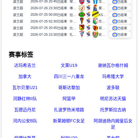
2026-07-26 20:45
波兰超
已结束
琴斯托霍瓦
华沙普洛克
已结束
2026-07-26 23:30
波兰超
已结束
维德祖罗兹
莫托路宾
已结束
2026-07-25 00:00
波兰超
已结束
拉多麦科
KS莫摩斯
已结束
2026-07-25 02:30
波兰超
已结束
什切青
华沙莱吉亚
已结束
2026-07-25 20:45
波兰超
已结束
比亚韦斯托克雅盖隆
哥罗纳
已结束
2026-07-25 23:30
波兰超
已结束
扎布热矿工
史拉斯科
已结束
赛事标签
达玛希吉兰
文莱U19
谢纳瓦尔格什姆
加拿大
四川三一八重龙
玛希隆大学
瓦尔贝里U21
哥斯达黎加
波多联
河静红林II队
阿篮甲
明尼苏达天猫
瓦德迈丹尼
扎波罗热米塔路
托罗斯拉古纳
河内公安B队
新莱姆顿FC女足
阿胡迪扬内姆皇后女
足