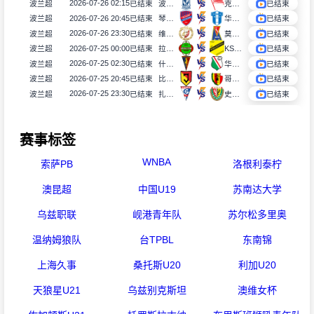
2026-07-26 02:15
波兰超
已结束
波兹南莱赫
克拉科维亚
已结束
2026-07-26 20:45
波兰超
已结束
琴斯托霍瓦
华沙普洛克
已结束
2026-07-26 23:30
波兰超
已结束
维德祖罗兹
莫托路宾
已结束
2026-07-25 00:00
波兰超
已结束
拉多麦科
KS莫摩斯
已结束
2026-07-25 02:30
波兰超
已结束
什切青
华沙莱吉亚
已结束
2026-07-25 20:45
波兰超
已结束
比亚韦斯托克雅盖隆
哥罗纳
已结束
2026-07-25 23:30
波兰超
已结束
扎布热矿工
史拉斯科
已结束
赛事标签
WNBA
索萨PB
洛根利泰柠
澳昆超
中国U19
苏南达大学
乌兹职联
岘港青年队
苏尔松多里奥
温纳姆狼队
台TPBL
东南锦
上海久事
桑托斯U20
利加U20
天狼星U21
乌兹别克斯坦
澳维女杯