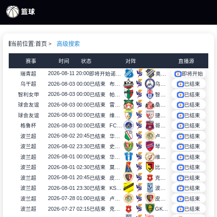
页
当前位置:
首页
高级搜索
S直播
S录像
赛事
时间
状态
对阵
直播源
S新闻
2026-08-11 20:00
瑞青超
即将开始
诺尔比U21
奥迪沃德U21
即将开始
2026-08-03 00:00
乌干超
已结束
布戈洛比
乌干达警察俱乐部
已结束
2026-08-03 00:00
智利女甲
已结束
帕莱斯蒂诺女足
智利大学女足
已结束
2026-08-03 00:00
球会友谊
已结束
雷克瑟姆
桑德兰
已结束
2026-08-03 00:00
球会友谊
已结束
维泰兹
捷堤斯特沃
已结束
2026-08-03 00:00
格鲁杯
已结束
FC哥里
哥里迪拉
已结束
2026-08-02 20:45
波兰超
已结束
华沙莱吉亚
卢宾扎格勒比
已结束
2026-08-02 23:30
波兰超
已结束
史拉斯科
琴斯托霍瓦
已结束
2026-08-01 00:00
波兰超
已结束
华沙普洛克
维德祖罗兹
已结束
2026-08-01 02:30
波兰超
已结束
莫托路宾
比亚韦斯托克雅盖隆
已结束
2026-08-01 20:45
波兰超
已结束
皮亚斯特
克拉科夫
已结束
2026-08-01 23:30
波兰超
已结束
KS莫摩斯
波兹南莱赫
已结束
2026-07-28 01:00
波兰超
已结束
卢宾扎格勒比
皮亚斯特
已结束
2026-07-27 02:15
波兰超
已结束
克拉科夫
GKS卡托威斯
已结束