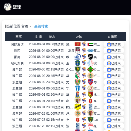
页
当前位置:
首页
高级搜索
S直播
S录像
赛事
时间
状态
对阵
直播源
S新闻
2026-08-04 00:00
国际友谊
已结束
黑山U17
阿联酋U17
已结束
2026-08-04 00:00
挪丙
已结束
那度
莫尔德B队
已结束
2026-08-04 00:00
挪丙
已结束
维得比查
奥特格宁兰B队
已结束
2026-08-04 00:00
玻利女联
已结束
圣安东尼奥布鲁布鲁女足
玻利瓦尔女足
已结束
2026-08-03 02:15
波兰超
已结束
GKS卡托威斯
拉多麦科
已结束
2026-08-02 20:45
波兰超
已结束
华沙莱吉亚
卢宾扎格勒比
已结束
2026-08-02 23:30
波兰超
已结束
史拉斯科
琴斯托霍瓦
已结束
2026-08-01 00:00
波兰超
已结束
华沙普洛克
维德祖罗兹
已结束
2026-08-01 02:30
波兰超
已结束
莫托路宾
比亚韦斯托克雅盖隆
已结束
2026-08-01 20:45
波兰超
已结束
皮亚斯特
克拉科夫
已结束
2026-08-01 23:30
波兰超
已结束
KS莫摩斯
波兹南莱赫
已结束
2026-07-28 01:00
波兰超
已结束
卢宾扎格勒比
皮亚斯特
已结束
2026-07-27 02:15
波兰超
已结束
克拉科夫
GKS卡托威斯
已结束
2026-07-26 02:15
波兰超
已结束
波兹南莱赫
克拉科维亚
已结束