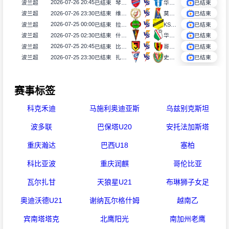
2026-07-26 20:45
波兰超
已结束
琴斯托霍瓦
华沙普洛克
已结束
2026-07-26 23:30
波兰超
已结束
维德祖罗兹
莫托路宾
已结束
2026-07-25 00:00
波兰超
已结束
拉多麦科
KS莫摩斯
已结束
2026-07-25 02:30
波兰超
已结束
什切青
华沙莱吉亚
已结束
2026-07-25 20:45
波兰超
已结束
比亚韦斯托克雅盖隆
哥罗纳
已结束
2026-07-25 23:30
波兰超
已结束
扎布热矿工
史拉斯科
已结束
赛事标签
科克禾迪
马施利奥迪亚斯
乌兹别克斯坦
波多联
巴保塔U20
安托法加斯塔
重庆瀚达
巴西U18
塞柏
科比亚波
重庆润麒
哥伦比亚
瓦尔扎甘
天狼星U21
布琳狮子女足
奥迪沃德U21
谢纳瓦尔格什姆
越南乙
宾南塔塔克
北鹰阳光
南加州老鹰