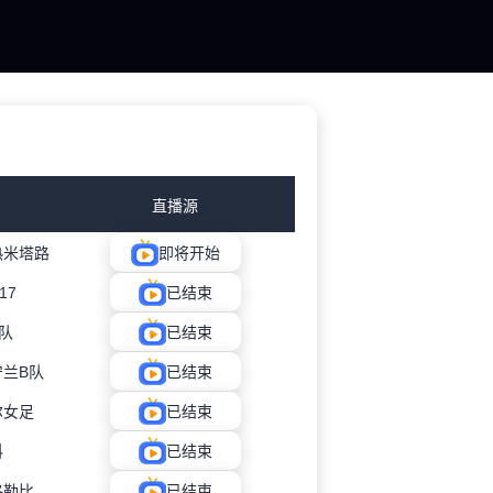
直播源
热米塔路
即将开始
17
已结束
队
已结束
兰B队
已结束
尔女足
已结束
科
已结束
格勒比
已结束