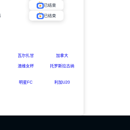
已结束
科
已结束
瓦尔扎甘
加拿大
澳维女杯
托罗斯拉古纳
明星FC
利加U20