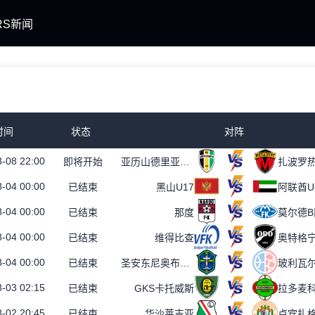
RS新闻
时间
状态
对阵
-08 22:00
即将开始
亚历山德里亚B队
扎波罗
-04 00:00
已结束
黑山U17
阿联酋U
-04 00:00
已结束
那度
莫尔德B
-04 00:00
已结束
维得比查
奥特格宁
-04 00:00
已结束
圣安东尼奥布鲁布鲁女足
玻利瓦
-03 02:15
已结束
GKS卡托威斯
拉多麦
-02 20:45
已结束
华沙莱吉亚
卢宾扎