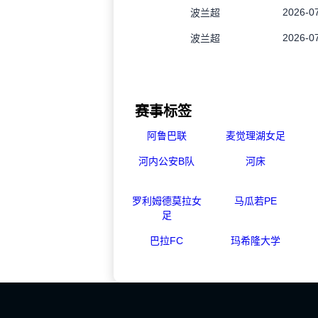
2026-07
波兰超
2026-07
波兰超
赛事标签
阿鲁巴联
麦觉理湖女足
河内公安B队
河床
罗利姆德莫拉女
马瓜若PE
足
巴拉FC
玛希隆大学