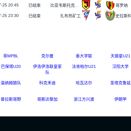
-25 20:45
已结束
比亚韦斯托克雅盖隆
哥罗纳
-25 23:30
已结束
扎布热矿工
史拉斯
菲MPBL
克尔曼
泰大学联
天狼星U21
巴保塔U20
伊洛伊洛联皇家
法肯柏尔U21
汉阳大学
队
温纳姆狼队
科克禾迪
哈瓦达尔
圣塔克鲁兹
普拉斯哥野
哥斯达黎加
浙江方兴渡
伊朗甲