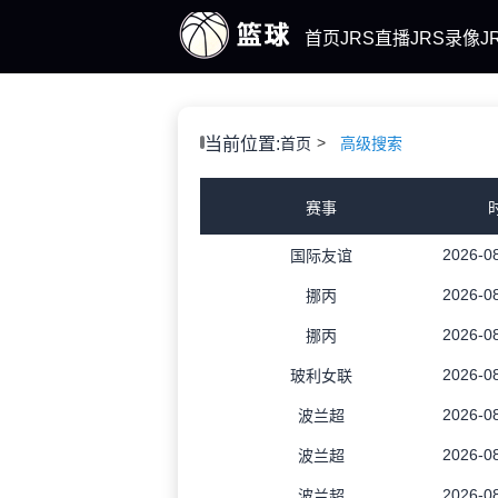
首页
JRS直播
JRS录像
J
当前位置:
首页
高级搜索
赛事
2026-08
国际友谊
2026-08
挪丙
2026-08
挪丙
2026-08
玻利女联
2026-08
波兰超
2026-08
波兰超
2026-08
波兰超