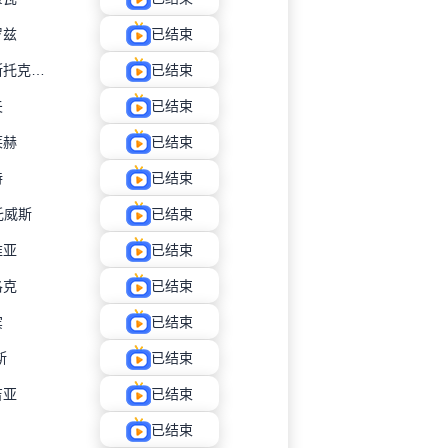
罗兹
已结束
比亚韦斯托克雅盖隆
已结束
夫
已结束
莱赫
已结束
特
已结束
托威斯
已结束
维亚
已结束
洛克
已结束
宾
已结束
斯
已结束
吉亚
已结束
已结束