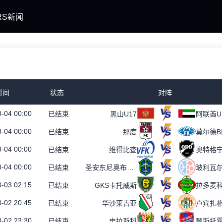
RS新闻
时间
状态
对阵
-04 00:00
已结束
黑山U17
阿联酋U
-04 00:00
已结束
那度
莫尔德B
-04 00:00
已结束
维得比查
奥特格宁
-04 00:00
已结束
圣安东尼奥布鲁布鲁女足
玻利瓦
-03 02:15
已结束
GKS卡托威斯
拉多麦
-02 20:45
已结束
华沙莱吉亚
卢宾扎
-02 23:30
已结束
史拉斯科
琴斯托