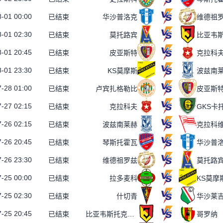
-01 00:00
已结束
华沙普洛克
维德祖
-01 02:30
已结束
莫托路宾
-01 20:45
已结束
皮亚斯特
克拉科
-01 23:30
已结束
KS莫摩斯
波兹南
-28 01:00
已结束
卢宾扎格勒比
皮亚斯
-27 02:15
已结束
克拉科夫
GKS卡
-26 02:15
已结束
波兹南莱赫
克拉科
-26 20:45
已结束
琴斯托霍瓦
华沙普
-26 23:30
已结束
维德祖罗兹
莫托路
-25 00:00
已结束
拉多麦科
KS莫摩
-25 02:30
已结束
什切青
华沙莱
-25 20:45
已结束
比亚韦斯托克雅盖隆
哥罗纳