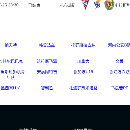
-25 23:30
已结束
扎布热矿工
史拉斯
纳夫特
格鲁达兹
托罗斯拉古纳
河内公安B
沙赫尔巴巴克
达拉斯飞翼
加拿大
文莱
布里斯班狮吼青
安索阿特吉
新加坡U19
浙江方兴渡
年队
墨西哥U18
智利乙
扎波罗热米塔路
马瓜若PE