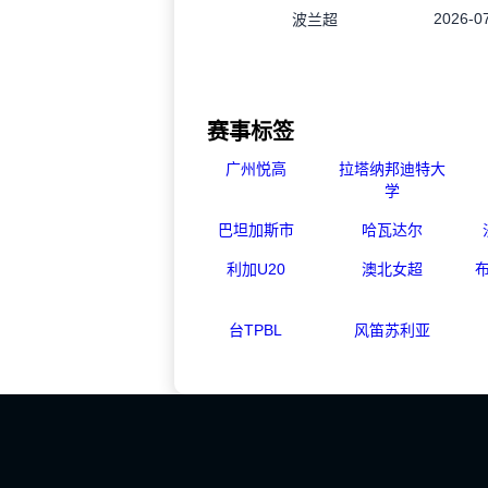
2026-07
波兰超
赛事标签
广州悦高
拉塔纳邦迪特大
学
巴坦加斯市
哈瓦达尔
利加U20
澳北女超
台TPBL
风笛苏利亚