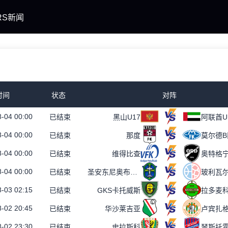
RS新闻
时间
状态
对阵
-04 00:00
已结束
黑山U17
阿联酋U
-04 00:00
已结束
那度
莫尔德B
-04 00:00
已结束
维得比查
奥特格宁
-04 00:00
已结束
圣安东尼奥布鲁布鲁女足
玻利瓦
-03 02:15
已结束
GKS卡托威斯
拉多麦
-02 20:45
已结束
华沙莱吉亚
卢宾扎
-02 23:30
已结束
史拉斯科
琴斯托