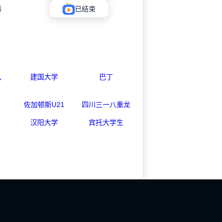
科
已结束
队
建国大学
巴丁
佐加顿斯U21
四川三一八重龙
汉阳大学
宾托大学生