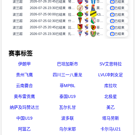
2026-07-26 20:45
波兰超
已结束
琴斯托霍瓦
华沙普洛克
已结束
2026-07-26 23:30
波兰超
已结束
维德祖罗兹
莫托路宾
已结束
2026-07-25 00:00
波兰超
已结束
拉多麦科
KS莫摩斯
已结束
2026-07-25 02:30
波兰超
已结束
什切青
华沙莱吉亚
已结束
2026-07-25 20:45
波兰超
已结束
比亚韦斯托克雅盖隆
哥罗纳
已结束
2026-07-25 23:30
波兰超
已结束
扎布热矿工
史拉斯科
已结束
赛事标签
伊朗甲
巴坦加斯市
SV艾思特拉
贵州飞鹰
四川三一八重龙
LVU冲刺女足
云南爨合
菲MPBL
库拉坎
奥布雷贡鹰
泰国U19
北极星
纳萨及玛赞达兰
瓦尔扎甘
美乙
中国U19
波多联
塔马劳斯
阿篮乙
乌尔米耶
卡尔马U21