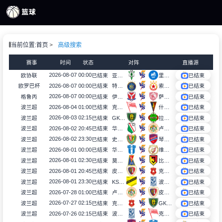
页
当前位置:
首页
高级搜索
S直播
S录像
赛事
时间
状态
对阵
直播源
S新闻
2026-08-07 00:00
欧协联
已结束
亚布洛内茨
里加足球学院
已结束
2026-08-07 00:00
欧罗巴杯
已结束
特拉维夫马卡比
索非亚中央陆军
已结束
2026-08-07 00:00
格鲁丙
已结束
伊维利亚卡舒里
萨布塔罗提比利锡B队
已结束
2026-08-04 01:00
波兰超
已结束
克拉科维亚
什切青
已结束
2026-08-03 02:15
波兰超
已结束
GKS卡托威斯
拉多麦科
已结束
2026-08-02 20:45
波兰超
已结束
华沙莱吉亚
卢宾扎格勒比
已结束
2026-08-02 23:30
波兰超
已结束
史拉斯科
琴斯托霍瓦
已结束
2026-08-01 00:00
波兰超
已结束
华沙普洛克
维德祖罗兹
已结束
2026-08-01 02:30
波兰超
已结束
莫托路宾
比亚韦斯托克雅盖隆
已结束
2026-08-01 20:45
波兰超
已结束
皮亚斯特
克拉科夫
已结束
2026-08-01 23:30
波兰超
已结束
KS莫摩斯
波兹南莱赫
已结束
2026-07-28 01:00
波兰超
已结束
卢宾扎格勒比
皮亚斯特
已结束
2026-07-27 02:15
波兰超
已结束
克拉科夫
GKS卡托威斯
已结束
2026-07-26 02:15
波兰超
已结束
波兹南莱赫
克拉科维亚
已结束