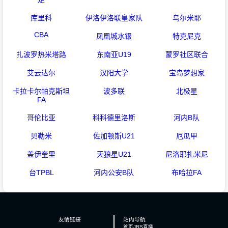
库里科
伊洛伊洛联皇家队
乌尔米耶
CBA
凤凰城水银
特克尼克
扎波罗热米塔路
东南亚U19
蒙罗社区联合
艾云达尔
汉阳大学
宝岛梦想家
卡拉卡尔帕克斯坦
波多联
北极星
FA
哥伦比亚
科科德里洛斯
河内B队
贝勒米
佐加顿斯U21
厄瓜甲
盖伊奎里
天狼星U21
尼洛耶扎米尼
台TPBL
河内公安B队
布哈拉FA
友情链接
站内导航
首页
JRS直播