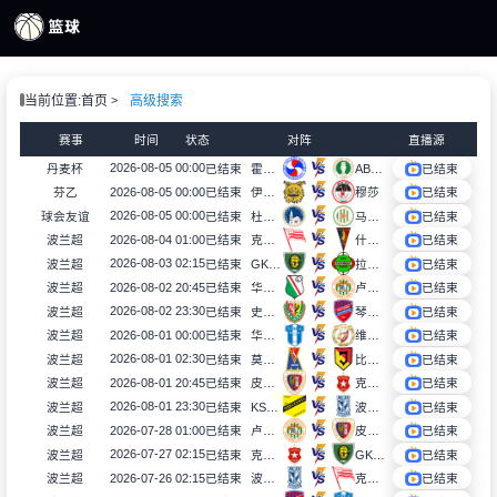
页
当前位置:
首页
高级搜索
S直播
S录像
赛事
时间
状态
对阵
直播源
S新闻
2026-08-05 00:00
丹麦杯
已结束
霍尔贝克
AB格莱萨克瑟
已结束
2026-08-05 00:00
芬乙
已结束
伊韦斯B队
穆莎
已结束
2026-08-05 00:00
球会友谊
已结束
杜哥塞洛
马克西米
已结束
2026-08-04 01:00
波兰超
已结束
克拉科维亚
什切青
已结束
2026-08-03 02:15
波兰超
已结束
GKS卡托威斯
拉多麦科
已结束
2026-08-02 20:45
波兰超
已结束
华沙莱吉亚
卢宾扎格勒比
已结束
2026-08-02 23:30
波兰超
已结束
史拉斯科
琴斯托霍瓦
已结束
2026-08-01 00:00
波兰超
已结束
华沙普洛克
维德祖罗兹
已结束
2026-08-01 02:30
波兰超
已结束
莫托路宾
比亚韦斯托克雅盖隆
已结束
2026-08-01 20:45
波兰超
已结束
皮亚斯特
克拉科夫
已结束
2026-08-01 23:30
波兰超
已结束
KS莫摩斯
波兹南莱赫
已结束
2026-07-28 01:00
波兰超
已结束
卢宾扎格勒比
皮亚斯特
已结束
2026-07-27 02:15
波兰超
已结束
克拉科夫
GKS卡托威斯
已结束
2026-07-26 02:15
波兰超
已结束
波兹南莱赫
克拉科维亚
已结束