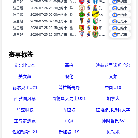
2026-07-26 20:45
波兰超
已结束
琴斯托霍瓦
华沙普洛克
已结束
2026-07-26 23:30
波兰超
已结束
维德祖罗兹
莫托路宾
已结束
2026-07-25 00:00
波兰超
已结束
拉多麦科
KS莫摩斯
已结束
2026-07-25 02:30
波兰超
已结束
什切青
华沙莱吉亚
已结束
2026-07-25 20:45
波兰超
已结束
比亚韦斯托克雅盖隆
哥罗纳
已结束
2026-07-25 23:30
波兰超
已结束
扎布热矿工
史拉斯科
已结束
赛事标签
诺尔比U21
塞柏
沙赫达里诺斯哈尔
美女超
顺化
文莱
瓦尔贝里U21
普拉斯哥野
中国U19
西雅图风暴
哥德堡大力士U21
加拿大
乌兹职联
库拉坎
拉塔纳邦迪特大学
宝岛梦想家
中冠
钟阿鲁巴SV
佐加顿斯U21
新加坡U19
贝勒米