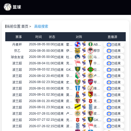
页
当前位置:
首页
高级搜索
S直播
S录像
赛事
时间
状态
对阵
直播源
S新闻
2026-08-05 00:00
丹麦杯
已结束
霍尔贝克
AB格莱萨克瑟
已结束
2026-08-05 00:00
芬乙
已结束
伊韦斯B队
穆莎
已结束
2026-08-05 00:00
球会友谊
已结束
杜哥塞洛
马克西米
已结束
2026-08-04 01:00
波兰超
已结束
克拉科维亚
什切青
已结束
2026-08-03 02:15
波兰超
已结束
GKS卡托威斯
拉多麦科
已结束
2026-08-02 20:45
波兰超
已结束
华沙莱吉亚
卢宾扎格勒比
已结束
2026-08-02 23:30
波兰超
已结束
史拉斯科
琴斯托霍瓦
已结束
2026-08-01 00:00
波兰超
已结束
华沙普洛克
维德祖罗兹
已结束
2026-08-01 02:30
波兰超
已结束
莫托路宾
比亚韦斯托克雅盖隆
已结束
2026-08-01 20:45
波兰超
已结束
皮亚斯特
克拉科夫
已结束
2026-08-01 23:30
波兰超
已结束
KS莫摩斯
波兹南莱赫
已结束
2026-07-28 01:00
波兰超
已结束
卢宾扎格勒比
皮亚斯特
已结束
2026-07-27 02:15
波兰超
已结束
克拉科夫
GKS卡托威斯
已结束
2026-07-26 02:15
波兰超
已结束
波兹南莱赫
克拉科维亚
已结束