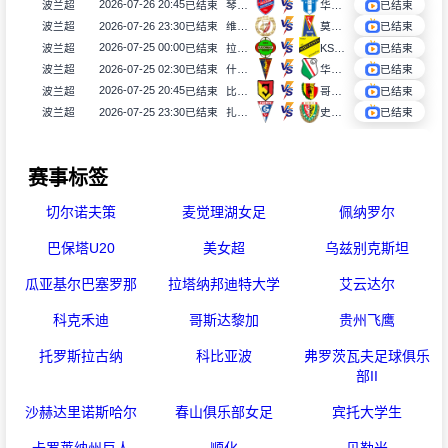
2026-07-26 20:45
波兰超
已结束
琴斯托霍瓦
华沙普洛克
已结束
2026-07-26 23:30
波兰超
已结束
维德祖罗兹
莫托路宾
已结束
2026-07-25 00:00
波兰超
已结束
拉多麦科
KS莫摩斯
已结束
2026-07-25 02:30
波兰超
已结束
什切青
华沙莱吉亚
已结束
2026-07-25 20:45
波兰超
已结束
比亚韦斯托克雅盖隆
哥罗纳
已结束
2026-07-25 23:30
波兰超
已结束
扎布热矿工
史拉斯科
已结束
赛事标签
切尔诺夫策
麦觉理湖女足
佩纳罗尔
巴保塔U20
美女超
乌兹别克斯坦
瓜亚基尔巴塞罗那
拉塔纳邦迪特大学
艾云达尔
科克禾迪
哥斯达黎加
贵州飞鹰
托罗斯拉古纳
科比亚波
弗罗茨瓦夫足球俱乐
部II
沙赫达里诺斯哈尔
春山俱乐部女足
宾托大学生