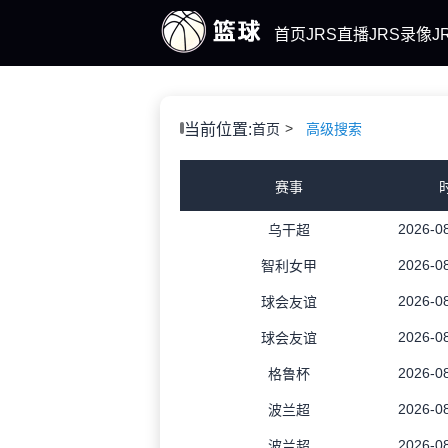
首页
JRS直播
JRS录像
J
当前位置:
首页
高级搜索
赛事
2026-08
乌干超
2026-08
智利女甲
2026-08
球会友谊
2026-08
球会友谊
2026-08
格鲁杯
2026-08
波兰超
2026-08
波兰超