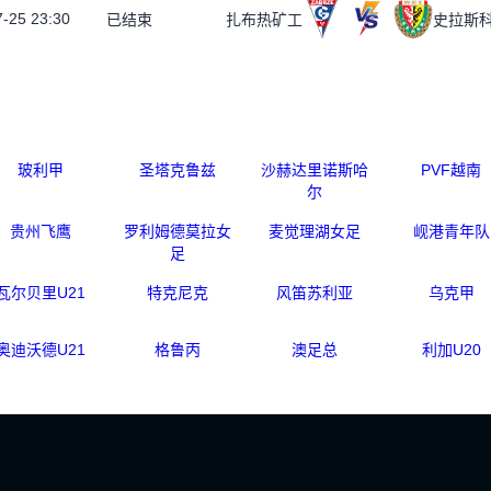
-25 23:30
已结束
扎布热矿工
史拉斯
玻利甲
圣塔克鲁兹
沙赫达里诺斯哈
PVF越南
尔
贵州飞鹰
罗利姆德莫拉女
麦觉理湖女足
岘港青年队
足
瓦尔贝里U21
特克尼克
风笛苏利亚
乌克甲
奥迪沃德U21
格鲁丙
澳足总
利加U20