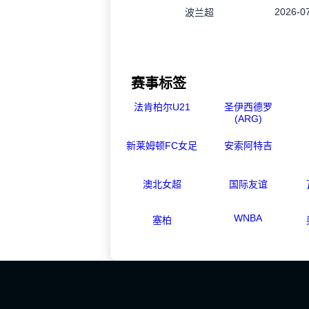
2026-07
波兰超
赛事标签
法肯柏尔U21
圣伊西德罗
(ARG)
新莱姆顿FC女足
安索阿特吉
澳北女超
国际友谊
WNBA
塞柏