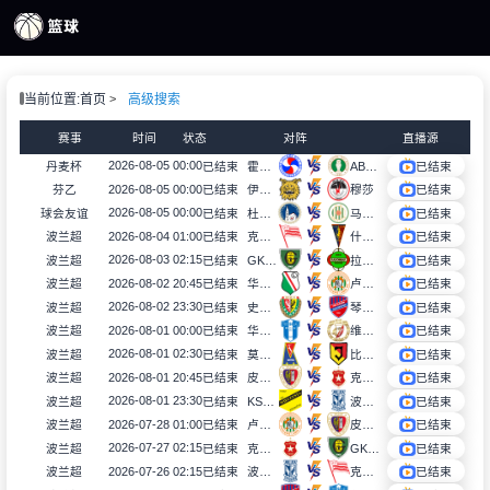
页
当前位置:
首页
高级搜索
S直播
S录像
赛事
时间
状态
对阵
直播源
S新闻
2026-08-05 00:00
丹麦杯
已结束
霍尔贝克
AB格莱萨克瑟
已结束
2026-08-05 00:00
芬乙
已结束
伊韦斯B队
穆莎
已结束
2026-08-05 00:00
球会友谊
已结束
杜哥塞洛
马克西米
已结束
2026-08-04 01:00
波兰超
已结束
克拉科维亚
什切青
已结束
2026-08-03 02:15
波兰超
已结束
GKS卡托威斯
拉多麦科
已结束
2026-08-02 20:45
波兰超
已结束
华沙莱吉亚
卢宾扎格勒比
已结束
2026-08-02 23:30
波兰超
已结束
史拉斯科
琴斯托霍瓦
已结束
2026-08-01 00:00
波兰超
已结束
华沙普洛克
维德祖罗兹
已结束
2026-08-01 02:30
波兰超
已结束
莫托路宾
比亚韦斯托克雅盖隆
已结束
2026-08-01 20:45
波兰超
已结束
皮亚斯特
克拉科夫
已结束
2026-08-01 23:30
波兰超
已结束
KS莫摩斯
波兹南莱赫
已结束
2026-07-28 01:00
波兰超
已结束
卢宾扎格勒比
皮亚斯特
已结束
2026-07-27 02:15
波兰超
已结束
克拉科夫
GKS卡托威斯
已结束
2026-07-26 02:15
波兰超
已结束
波兹南莱赫
克拉科维亚
已结束