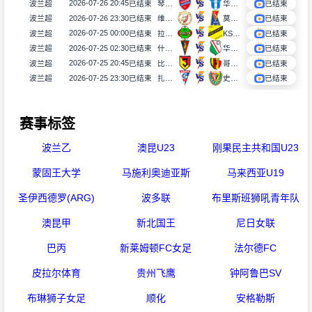
2026-07-26 20:45
波兰超
已结束
琴斯托霍瓦
华沙普洛克
已结束
2026-07-26 23:30
波兰超
已结束
维德祖罗兹
莫托路宾
已结束
2026-07-25 00:00
波兰超
已结束
拉多麦科
KS莫摩斯
已结束
2026-07-25 02:30
波兰超
已结束
什切青
华沙莱吉亚
已结束
2026-07-25 20:45
波兰超
已结束
比亚韦斯托克雅盖隆
哥罗纳
已结束
2026-07-25 23:30
波兰超
已结束
扎布热矿工
史拉斯科
已结束
赛事标签
波兰乙
澳昆U23
刚果民主共和国U23
蒙固王大学
马施利奥迪亚斯
马来西亚U19
圣伊西德罗(ARG)
波多联
布里斯班狮吼青年队
澳昆甲
新北国王
尼日女联
巴丙
新莱姆顿FC女足
法尔德FC
皮拉尔体育
贵州飞鹰
钟阿鲁巴SV
布琳狮子女足
顺化
安格勒斯