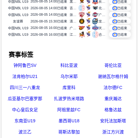
2026-08-05 14:00
中国NBL U19
已结束
黑龙江U19
长沙万田U19
已结束
2026-08-05 14:00
中国NBL U19
已结束
吉林东北虎U19
北京首钢U19
已结束
2026-08-05 14:00
中国NBL U19
已结束
浙江金牛U19
广州朗肽海本U19
已结束
2026-08-05 15:30
友谊赛
已结束
清州KB之星女篮
龙仁三星女篮
已结束
2026-08-05 16:00
中国NBL U19
已结束
广东华南虎U19
天津先行者U19
已结束
2026-08-05 16:00
中国NBL U19
已结束
江苏龙U19
合肥狂风U19
已结束
赛事标签
钟阿鲁巴SV
科比亚波
哥伦比亚
法肯柏尔U21
乌尔米耶
谢纳瓦尔格什姆
四川三一八重龙
库里科
法尔德FC
瓜亚基尔巴塞罗那
扎波罗热米塔路
重庆瀚达
中心皇后女足
阿祖里兹FC
格鲁达兹
东南亚U19
墨西哥U18
安托法加斯塔
波兰乙
哥斯达黎加
浙江方兴渡