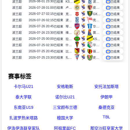
2026-08-01 23:30
波兰超
已结束
KS莫摩斯
波兹南莱赫
已结束
2026-07-28 01:00
波兰超
已结束
卢宾扎格勒比
皮亚斯特
已结束
2026-07-27 02:15
波兰超
已结束
克拉科夫
GKS卡托威斯
已结束
2026-07-26 02:15
波兰超
已结束
波兹南莱赫
克拉科维亚
已结束
2026-07-26 20:45
波兰超
已结束
琴斯托霍瓦
华沙普洛克
已结束
2026-07-26 23:30
波兰超
已结束
维德祖罗兹
莫托路宾
已结束
2026-07-25 00:00
波兰超
已结束
拉多麦科
KS莫摩斯
已结束
2026-07-25 02:30
波兰超
已结束
什切青
华沙莱吉亚
已结束
2026-07-25 20:45
波兰超
已结束
比亚韦斯托克雅盖隆
哥罗纳
已结束
2026-07-25 23:30
波兰超
已结束
扎布热矿工
史拉斯科
已结束
赛事标签
卡尔马U21
安格勒斯
安托法加斯塔
泰大学联
诺尔比U21
伊朗甲
东南亚U19
三宝颜布兰德
桑德克亚
TBL
扎波罗热米塔路
檀国大学
伊洛伊洛联皇家队
阿祖里兹FC
那空沙旺皇家大学