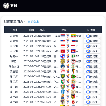
页
当前位置:
首页
高级搜索
S直播
S录像
赛事
时间
状态
对阵
直播源
S新闻
2026-08-08 21:00
东南锦
直播中
泰国
缅甸
直播中
2026-08-08 21:00
东南锦
直播中
马来西亚
菲律宾
直播中
2026-08-07 21:00
东南锦
已结束
新加坡
印度尼西亚
已结束
2026-08-07 21:00
东南锦
已结束
越南
柬埔寨
已结束
2026-08-05 00:00
丹麦杯
已结束
霍尔贝克
AB格莱萨克瑟
已结束
2026-08-05 00:00
芬乙
已结束
伊韦斯B队
穆莎
已结束
2026-08-05 00:00
球会友谊
已结束
杜哥塞洛
马克西米
已结束
2026-08-04 01:00
波兰超
已结束
克拉科维亚
什切青
已结束
2026-08-03 02:15
波兰超
已结束
GKS卡托威斯
拉多麦科
已结束
2026-08-02 20:45
波兰超
已结束
华沙莱吉亚
卢宾扎格勒比
已结束
2026-08-02 23:30
波兰超
已结束
史拉斯科
琴斯托霍瓦
已结束
2026-08-01 00:00
波兰超
已结束
华沙普洛克
维德祖罗兹
已结束
2026-08-01 02:30
波兰超
已结束
莫托路宾
比亚韦斯托克雅盖隆
已结束
2026-08-01 20:45
波兰超
已结束
皮亚斯特
克拉科夫
已结束