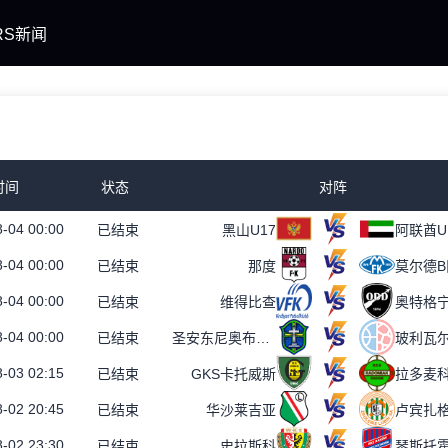
RS新闻
时间
状态
对阵
-04 00:00
已结束
黑山U17
阿联酋U
-04 00:00
已结束
那度
莫尔德B
-04 00:00
已结束
维得比查
奥特格宁
-04 00:00
已结束
圣安东尼奥布鲁布鲁女足
玻利瓦
-03 02:15
已结束
GKS卡托威斯
拉多麦
-02 20:45
已结束
华沙莱吉亚
卢宾扎
-02 23:30
已结束
史拉斯科
琴斯托