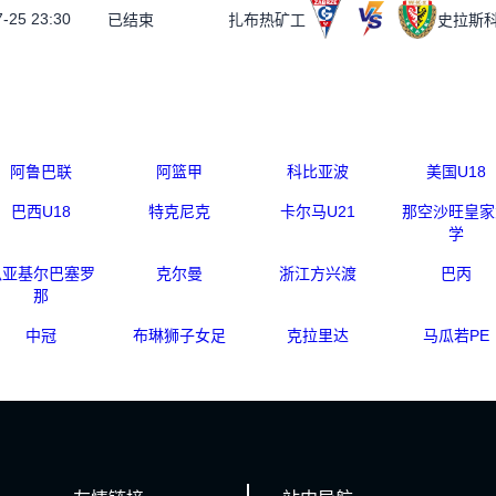
-25 23:30
已结束
扎布热矿工
史拉斯
阿鲁巴联
阿篮甲
科比亚波
美国U18
巴西U18
特克尼克
卡尔马U21
那空沙旺皇家
学
瓜亚基尔巴塞罗
克尔曼
浙江方兴渡
巴丙
那
中冠
布琳狮子女足
克拉里达
马瓜若PE