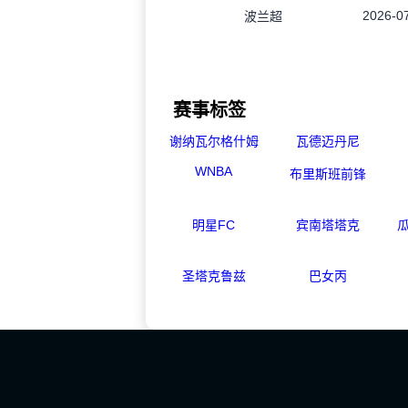
2026-07
波兰超
赛事标签
谢纳瓦尔格什姆
瓦德迈丹尼
WNBA
布里斯班前锋
明星FC
宾南塔塔克
圣塔克鲁兹
巴女丙