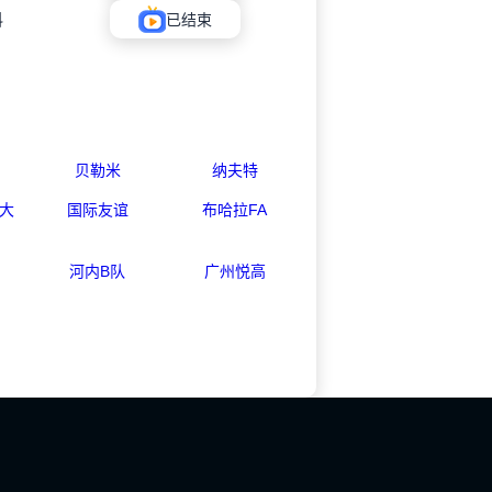
科
已结束
贝勒米
纳夫特
大
国际友谊
布哈拉FA
河内B队
广州悦高