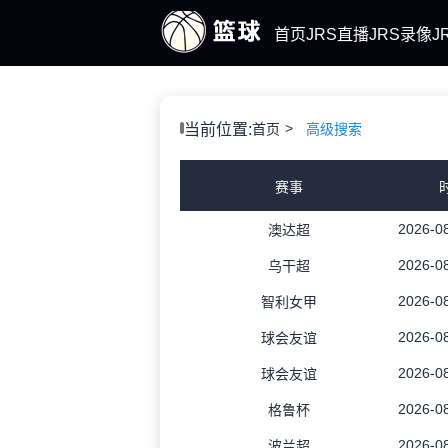
首页
JRS直播
JRS录像
J
当前位置:
首页
高级搜索
赛事
2026-08
澳达超
2026-08
乌干超
2026-08
智利女甲
2026-08
球会友谊
2026-08
球会友谊
2026-08
格鲁杯
2026-08
波兰超