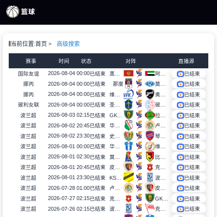
页
当前位置:
首页
高级搜索
S直播
S录像
赛事
时间
状态
对阵
直播源
S新闻
2026-08-04 00:00
国际友谊
已结束
黑山U17
阿联酋U17
已结束
2026-08-04 00:00
挪丙
已结束
那度
莫尔德B队
已结束
2026-08-04 00:00
挪丙
已结束
维得比查
奥特格宁兰B队
已结束
2026-08-04 00:00
玻利女联
已结束
圣安东尼奥布鲁布鲁女足
玻利瓦尔女足
已结束
2026-08-03 02:15
波兰超
已结束
GKS卡托威斯
拉多麦科
已结束
2026-08-02 20:45
波兰超
已结束
华沙莱吉亚
卢宾扎格勒比
已结束
2026-08-02 23:30
波兰超
已结束
史拉斯科
琴斯托霍瓦
已结束
2026-08-01 00:00
波兰超
已结束
华沙普洛克
维德祖罗兹
已结束
2026-08-01 02:30
波兰超
已结束
莫托路宾
比亚韦斯托克雅盖隆
已结束
2026-08-01 20:45
波兰超
已结束
皮亚斯特
克拉科夫
已结束
2026-08-01 23:30
波兰超
已结束
KS莫摩斯
波兹南莱赫
已结束
2026-07-28 01:00
波兰超
已结束
卢宾扎格勒比
皮亚斯特
已结束
2026-07-27 02:15
波兰超
已结束
克拉科夫
GKS卡托威斯
已结束
2026-07-26 02:15
波兰超
已结束
波兹南莱赫
克拉科维亚
已结束