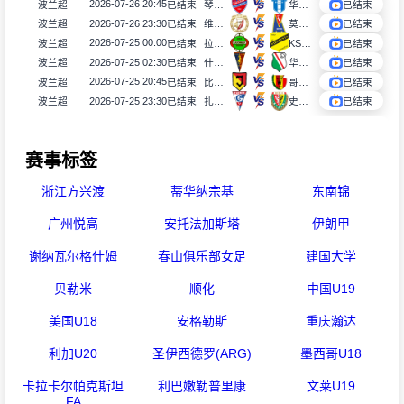
2026-07-26 20:45
波兰超
已结束
琴斯托霍瓦
华沙普洛克
已结束
2026-07-26 23:30
波兰超
已结束
维德祖罗兹
莫托路宾
已结束
2026-07-25 00:00
波兰超
已结束
拉多麦科
KS莫摩斯
已结束
2026-07-25 02:30
波兰超
已结束
什切青
华沙莱吉亚
已结束
2026-07-25 20:45
波兰超
已结束
比亚韦斯托克雅盖隆
哥罗纳
已结束
2026-07-25 23:30
波兰超
已结束
扎布热矿工
史拉斯科
已结束
赛事标签
浙江方兴渡
蒂华纳宗基
东南锦
广州悦高
安托法加斯塔
伊朗甲
谢纳瓦尔格什姆
春山俱乐部女足
建国大学
贝勒米
顺化
中国U19
美国U18
安格勒斯
重庆瀚达
利加U20
圣伊西德罗(ARG)
墨西哥U18
卡拉卡尔帕克斯坦
利巴嫩勒普里康
文莱U19
FA