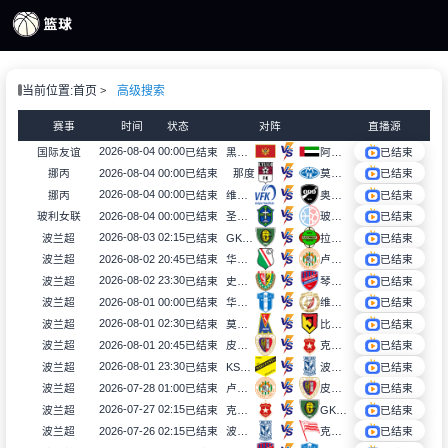
页
当前位置:
首页
高级搜索
S直播
S录像
赛事
时间
状态
对阵
直播源
S新闻
2026-08-04 00:00
国际友谊
已结束
黑山U17
阿联酋U17
已结束
2026-08-04 00:00
挪丙
已结束
那度
莫尔德B队
已结束
2026-08-04 00:00
挪丙
已结束
维得比查
奥特格宁兰B队
已结束
2026-08-04 00:00
玻利女联
已结束
圣安东尼奥布鲁布鲁女足
玻利瓦尔女足
已结束
2026-08-03 02:15
波兰超
已结束
GKS卡托威斯
拉多麦科
已结束
2026-08-02 20:45
波兰超
已结束
华沙莱吉亚
卢宾扎格勒比
已结束
2026-08-02 23:30
波兰超
已结束
史拉斯科
琴斯托霍瓦
已结束
2026-08-01 00:00
波兰超
已结束
华沙普洛克
维德祖罗兹
已结束
2026-08-01 02:30
波兰超
已结束
莫托路宾
比亚韦斯托克雅盖隆
已结束
2026-08-01 20:45
波兰超
已结束
皮亚斯特
克拉科夫
已结束
2026-08-01 23:30
波兰超
已结束
KS莫摩斯
波兹南莱赫
已结束
2026-07-28 01:00
波兰超
已结束
卢宾扎格勒比
皮亚斯特
已结束
2026-07-27 02:15
波兰超
已结束
克拉科夫
GKS卡托威斯
已结束
2026-07-26 02:15
波兰超
已结束
波兹南莱赫
克拉科维亚
已结束