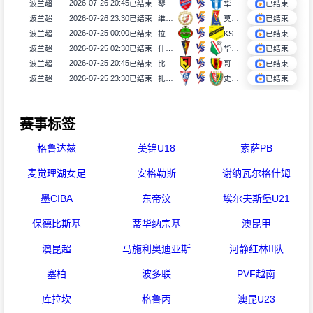
2026-07-26 20:45
波兰超
已结束
琴斯托霍瓦
华沙普洛克
已结束
2026-07-26 23:30
波兰超
已结束
维德祖罗兹
莫托路宾
已结束
2026-07-25 00:00
波兰超
已结束
拉多麦科
KS莫摩斯
已结束
2026-07-25 02:30
波兰超
已结束
什切青
华沙莱吉亚
已结束
2026-07-25 20:45
波兰超
已结束
比亚韦斯托克雅盖隆
哥罗纳
已结束
2026-07-25 23:30
波兰超
已结束
扎布热矿工
史拉斯科
已结束
赛事标签
格鲁达兹
美锦U18
索萨PB
麦觉理湖女足
安格勒斯
谢纳瓦尔格什姆
墨CIBA
东帝汶
埃尔夫斯堡U21
保德比斯基
蒂华纳宗基
澳昆甲
澳昆超
马施利奥迪亚斯
河静红林II队
塞柏
波多联
PVF越南
库拉坎
格鲁丙
澳昆U23