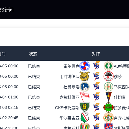
RS新闻
时间
状态
对阵
-05 00:00
已结束
霍尔贝克
AB格莱
-05 00:00
已结束
伊韦斯B队
穆莎
-05 00:00
已结束
杜哥塞洛
马克西
-04 01:00
已结束
克拉科维亚
什切青
-03 02:15
已结束
GKS卡托威斯
拉多麦
-02 20:45
已结束
华沙莱吉亚
卢宾扎
-02 23:30
已结束
史拉斯科
琴斯托