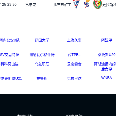
-25 23:30
已结束
扎布热矿工
史拉斯
河内公安B队
建国大学
上海久事
阿篮甲
SV艾思特拉
谢纳瓦尔格什姆
台TPBL
桑托斯U20
科科莫山猫
乌兹职联
云南爨合
阿胡迪扬内姆
后女足
WNBA
埃尔夫斯堡U21
拉鲁斯
克拉里达