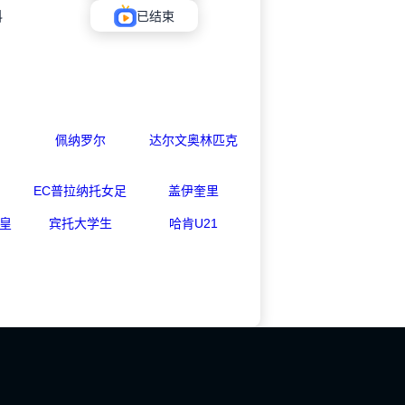
科
已结束
佩纳罗尔
达尔文奥林匹克
EC普拉纳托女足
盖伊奎里
皇
宾托大学生
哈肯U21