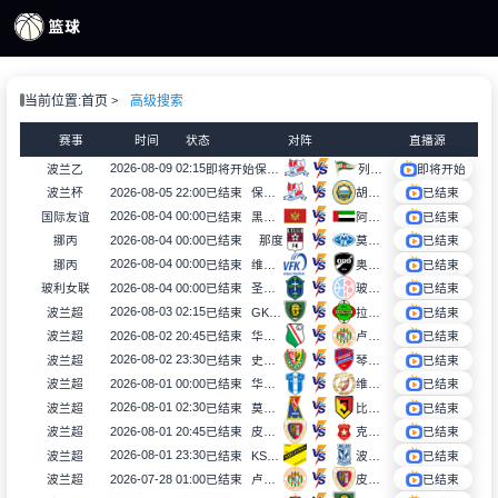
页
当前位置:
首页
高级搜索
S直播
S录像
赛事
时间
状态
对阵
直播源
S新闻
2026-08-09 02:15
波兰乙
即将开始
保德比斯基
列治亚
即将开始
2026-08-05 22:00
波兰杯
已结束
保德比斯基
胡尼克拉科夫
已结束
2026-08-04 00:00
国际友谊
已结束
黑山U17
阿联酋U17
已结束
2026-08-04 00:00
挪丙
已结束
那度
莫尔德B队
已结束
2026-08-04 00:00
挪丙
已结束
维得比查
奥特格宁兰B队
已结束
2026-08-04 00:00
玻利女联
已结束
圣安东尼奥布鲁布鲁女足
玻利瓦尔女足
已结束
2026-08-03 02:15
波兰超
已结束
GKS卡托威斯
拉多麦科
已结束
2026-08-02 20:45
波兰超
已结束
华沙莱吉亚
卢宾扎格勒比
已结束
2026-08-02 23:30
波兰超
已结束
史拉斯科
琴斯托霍瓦
已结束
2026-08-01 00:00
波兰超
已结束
华沙普洛克
维德祖罗兹
已结束
2026-08-01 02:30
波兰超
已结束
莫托路宾
比亚韦斯托克雅盖隆
已结束
2026-08-01 20:45
波兰超
已结束
皮亚斯特
克拉科夫
已结束
2026-08-01 23:30
波兰超
已结束
KS莫摩斯
波兹南莱赫
已结束
2026-07-28 01:00
波兰超
已结束
卢宾扎格勒比
皮亚斯特
已结束