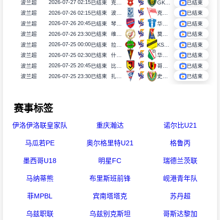
2026-07-27 02:15
波兰超
已结束
克拉科夫
GKS卡托威斯
已结束
2026-07-26 02:15
波兰超
已结束
波兹南莱赫
克拉科维亚
已结束
2026-07-26 20:45
波兰超
已结束
琴斯托霍瓦
华沙普洛克
已结束
2026-07-26 23:30
波兰超
已结束
维德祖罗兹
莫托路宾
已结束
2026-07-25 00:00
波兰超
已结束
拉多麦科
KS莫摩斯
已结束
2026-07-25 02:30
波兰超
已结束
什切青
华沙莱吉亚
已结束
2026-07-25 20:45
波兰超
已结束
比亚韦斯托克雅盖隆
哥罗纳
已结束
2026-07-25 23:30
波兰超
已结束
扎布热矿工
史拉斯科
已结束
赛事标签
伊洛伊洛联皇家队
重庆瀚达
诺尔比U21
马瓜若PE
奥尔格里特U21
格鲁丙
墨西哥U18
明星FC
瑞德兰茨联
马纳蒂熊
布里斯班前锋
岘港青年队
菲MPBL
宾南塔塔克
苏丹超
乌兹职联
乌兹别克斯坦
哥斯达黎加