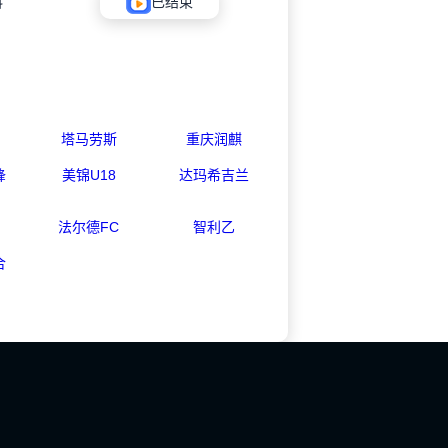
科
已结束
塔马劳斯
重庆润麒
锋
美锦U18
达玛希吉兰
法尔德FC
智利乙
合