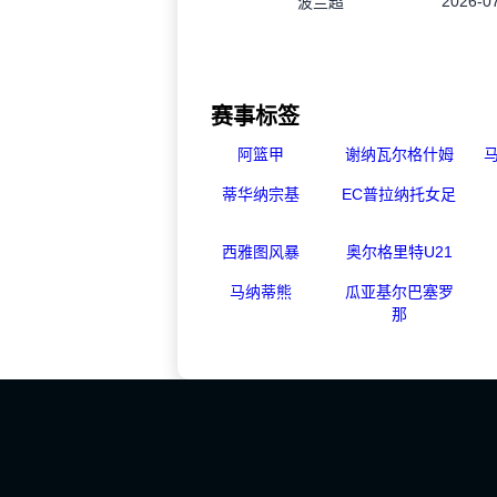
2026-07
波兰超
赛事标签
阿篮甲
谢纳瓦尔格什姆
蒂华纳宗基
EC普拉纳托女足
西雅图风暴
奥尔格里特U21
马纳蒂熊
瓜亚基尔巴塞罗
那