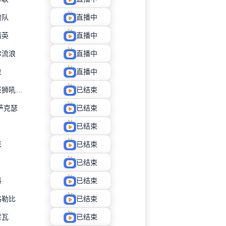
狼队
直播中
精英
直播中
尔流浪
直播中
拉
直播中
布里斯班狮吼青年队
已结束
萨克瑟
已结束
已结束
米
已结束
已结束
科
已结束
格勒比
已结束
霍瓦
已结束