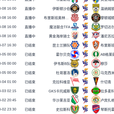
-08 16:00
直播中
伊斯顿沙伯
温纳姆
-08 16:00
直播中
布里斯班奥林匹克
摩顿城
-08 16:00
直播中
魔法联合TFA
罗切达
-08 16:00
直播中
黄金海岸骑士
潘尼苏
-07 16:30
已结束
昆士兰狮队
-05 00:00
已结束
霍尔贝克
AB格莱
-05 00:00
已结束
伊韦斯B队
穆莎
-05 00:00
已结束
杜哥塞洛
马克西
-04 01:00
已结束
克拉科维亚
什切青
-03 02:15
已结束
GKS卡托威斯
拉多麦
-02 20:45
已结束
华沙莱吉亚
卢宾扎
-02 23:30
已结束
史拉斯科
琴斯托