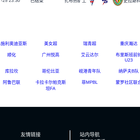
-25 23:30
已结束
扎布热矿工
史拉斯
马施利奥迪亚斯
美女超
瑞青超
重庆瀚达
顺化
广州悦高
艾云达尔
布里斯班前
U23
库拉坎
哥伦比亚
岘港青年队
纳萨夫B队
阿鲁巴联
卡拉卡尔帕克斯
菲MPBL
蒙罗社区联
坦FA
友情链接
站内导航