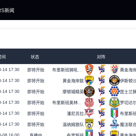
RS新闻
时间
状态
对阵
-14 17:30
即将开始
布里斯班狮吼青年队
黄金海
-14 17:30
即将开始
黄金海岸联
伊斯顿
-14 17:30
即将开始
摩顿城精英
昆士兰
-14 17:30
即将开始
布里斯班奥林匹克
罗切达
-14 17:30
即将开始
潘尼苏拉
布里斯
-14 17:30
即将开始
温纳姆狼队
魔法联合
-08 16:00
直播中
布里斯班
黄金海