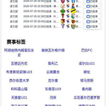
2026-07-26 20:45
波兰超
已结束
琴斯托霍瓦
华沙普洛克
已结束
2026-07-26 23:30
波兰超
已结束
维德祖罗兹
莫托路宾
已结束
2026-07-25 00:00
波兰超
已结束
拉多麦科
KS莫摩斯
已结束
2026-07-25 02:30
波兰超
已结束
什切青
华沙莱吉亚
已结束
2026-07-25 20:45
波兰超
已结束
比亚韦斯托克雅盖隆
哥罗纳
已结束
2026-07-25 23:30
波兰超
已结束
扎布热矿工
史拉斯科
已结束
赛事标签
阿胡迪扬内姆皇后女
谢纳瓦尔格什姆
巴拉FC
足
瓦德迈丹尼
智利乙
诺尔比U21
布里斯班前锋U23
云南爨合
顺化
西尔伯恩大学
克尔曼
塔马劳斯
科科莫山猫
东南亚U19
委内联
天狼星U21
河床
瓜亚基尔巴塞罗那